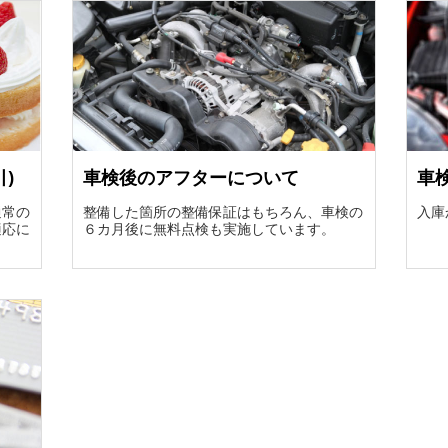
)
車検後のアフターについて
車
通常の
整備した箇所の整備保証はもちろん、車検の
入庫
適応に
６カ月後に無料点検も実施しています。