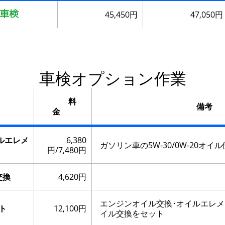
45,450円
47,050円
車検オプション作業
料
備考
金
ルエレメ
6,380
ガソリン車の5W-30/0W-20オ
円/7,480円
交換
4,620円
エンジンオイル交換･オイルエレメ
ト
12,100円
イル交換をセット