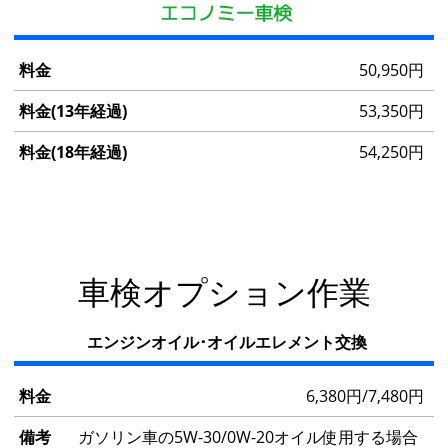
料
50,950円
金
53,350円
料
54,250円
金
(13
年
経
過)
車検オプション作業
料
金
(18
エンジンオイル･オイルエレメント交換
年
経
料
6,380円/7,480円
過)
金
ガソリン車の5W-30/0W-20オイル使用する場合